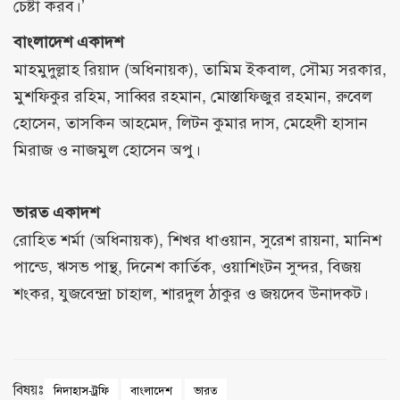
চেষ্টা করব।’
বাংলাদেশ একাদশ
মাহমুদুল্লাহ রিয়াদ (অধিনায়ক), তামিম ইকবাল, সৌম্য সরকার,
মুশফিকুর রহিম, সাব্বির রহমান, মোস্তাফিজুর রহমান, রুবেল
হোসেন, তাসকিন আহমেদ, লিটন কুমার দাস, মেহেদী হাসান
মিরাজ ও নাজমুল হোসেন অপু।
ভারত একাদশ
রোহিত শর্মা (অধিনায়ক), শিখর ধাওয়ান, সুরেশ রায়না, মানিশ
পান্ডে, ঋসভ পান্থ, দিনেশ কার্তিক, ওয়াশিংটন সুন্দর, বিজয়
শংকর, যুজবেন্দ্রা চাহাল, শারদুল ঠাকুর ও জয়দেব উনাদকট।
বিষয়ঃ
নিদাহাস-ট্রফি
বাংলাদেশ
ভারত