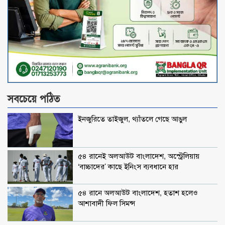
সবচেয়ে পঠিত
ইনজুরিতে তাইজুল, থ্যাঁতলে গেছে আঙুল
৫৪ রানেই অলআউট বাংলাদেশ, অস্ট্রেলিয়ায়
‌‘বাচ্চাদের’ কাছে ইনিংস ব্যবধানে হার
৫৪ রানে অলআউট বাংলাদেশ, হতাশ হলেও
আশাবাদী ফিল সিমন্স